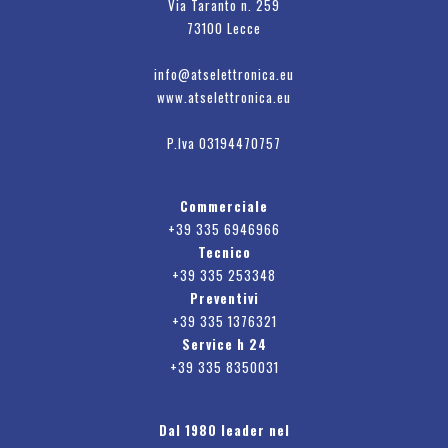
Via Taranto n. 259
73100 Lecce
info@atselettronica.eu
www.atselettronica.eu
P.Iva 03194470757
Commerciale
+39 335 6946966
Tecnico
+39 335 253348
Preventivi
+39 335 1376321
Service h 24
+39 335 8350031
Dal 1980 leader nel